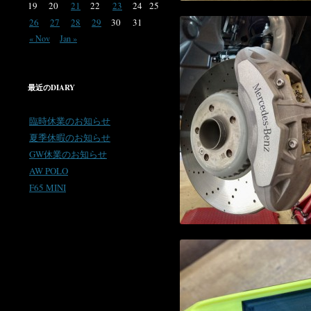
19
20
21
22
23
24
25
26
27
28
29
30
31
« Nov
Jan »
最近のDIARY
臨時休業のお知らせ
夏季休暇のお知らせ
GW休業のお知らせ
AW POLO
F65 MINI