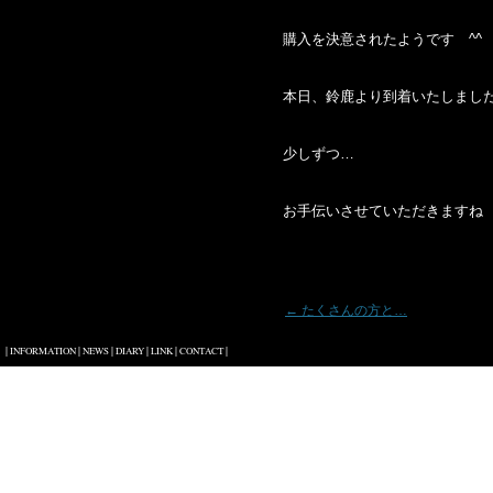
購入を決意されたようです ^^
本日、鈴鹿より到着いたしまし
少しずつ…
お手伝いさせていただきますね 
投稿ナビゲーション
←
たくさんの方と…
|
|
|
|
|
|
INFORMATION
NEWS
DIARY
LINK
CONTACT