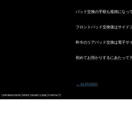
パッド交換の手順も複雑になっ
フロントパッド交換後はサイドブ
昨今のリアパッド交換は電子サ
初めてお預かりするにあたって
投稿ナビゲーション
←
ALPHARD
|
|
|
|
|
|
INFORMATION
NEWS
DIARY
LINK
CONTACT