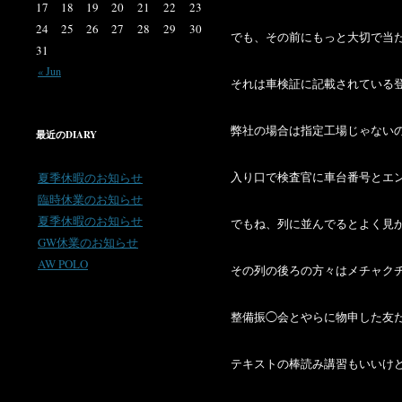
17
18
19
20
21
22
23
24
25
26
27
28
29
30
でも、その前にもっと大切で当
31
« Jun
それは車検証に記載されている
弊社の場合は指定工場じゃない
最近のDIARY
夏季休暇のお知らせ
入り口で検査官に車台番号とエ
臨時休業のお知らせ
夏季休暇のお知らせ
でもね、列に並んでるとよく見
GW休業のお知らせ
AW POLO
その列の後ろの方々はメチャク
整備振◯会とやらに物申した友
テキストの棒読み講習もいいけ