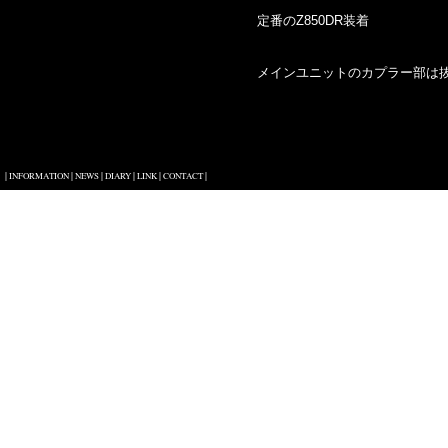
定番のZ850DR装着
メインユニットのカプラー部は
|
|
|
|
|
|
INFORMATION
NEWS
DIARY
LINK
CONTACT