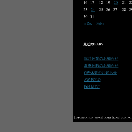
16
17
18
19
20
21
2
23
24
25
26
27
28
2
30
31
« Dec
Feb »
最近のDIARY
臨時休業のお知らせ
夏季休暇のお知らせ
GW休業のお知らせ
AW POLO
F65 MINI
|
|
|
|
|
INFORMATION
NEWS
DIARY
LINK
CONTAC