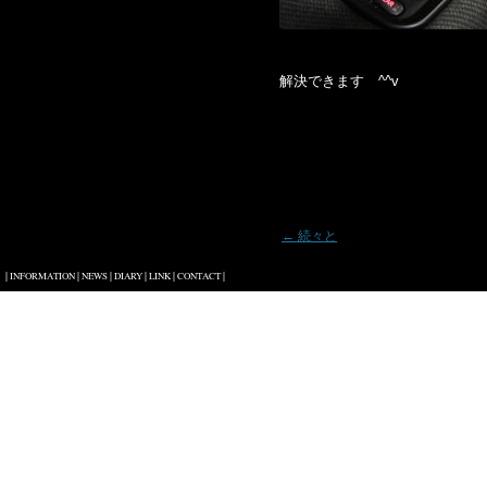
解決できます ^^v
投稿ナビゲーション
←
続々と
|
|
|
|
|
|
INFORMATION
NEWS
DIARY
LINK
CONTACT