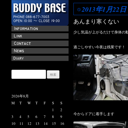
2013年1月22日
あんまり寒くない
少し気温が上がるだけで身体の
過ごしやすい今夜は残業です！
検
索:
2026年8月
M
T
W
T
F
S
S
1
2
今からドアに着手します
3
4
5
6
7
8
9
10
11
12
13
14
15
16