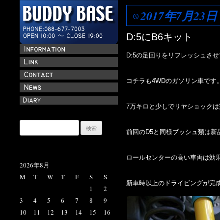
2017年7月23日
D:5にB6キット
D:5の足回りをリフレッシュさ
コチラも4WDのガソリン車です
7万キロと少しでリヤショック
検
前回のD5と同様ブッシュ類は新
索:
ロールセンターの高い車両は効
2026年8月
M
T
W
T
F
S
S
新車時以上のドライビングが完
1
2
3
4
5
6
7
8
9
10
11
12
13
14
15
16